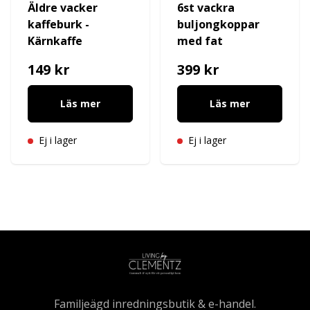
Äldre vacker
6st vackra
kaffeburk -
buljongkoppar
Kärnkaffe
med fat
149 kr
399 kr
Läs mer
Läs mer
Ej i lager
Ej i lager
Familjeägd inredningsbutik & e-handel.