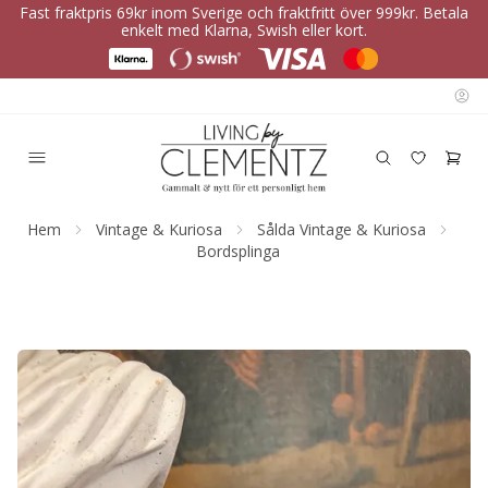
Fast fraktpris 69kr inom Sverige och fraktfritt över 999kr. Betala
enkelt med Klarna, Swish eller kort.
Hem
Vintage & Kuriosa
Sålda Vintage & Kuriosa
Bordsplinga