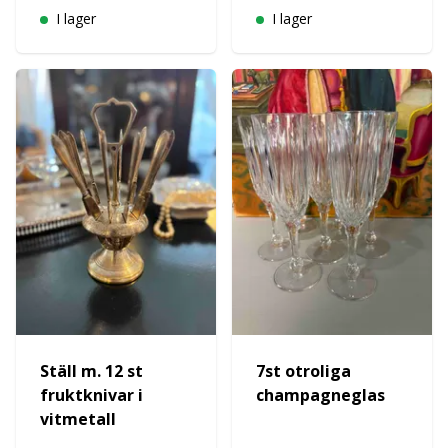
I lager
I lager
Ställ m. 12 st
7st otroliga
fruktknivar i
champagneglas
vitmetall