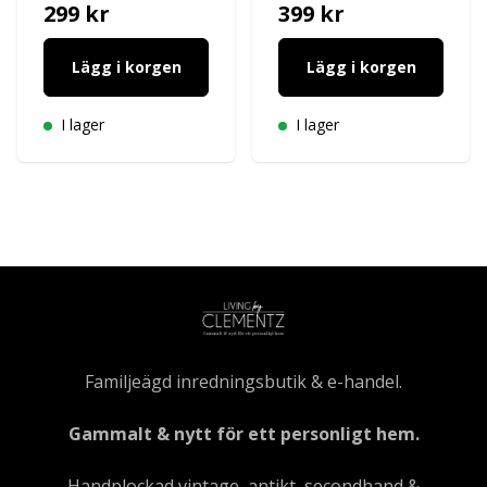
299 kr
399 kr
Lägg i korgen
Lägg i korgen
I lager
I lager
Familjeägd inredningsbutik & e-handel.
Gammalt & nytt för ett personligt hem.
Handplockad vintage, antikt, secondhand &