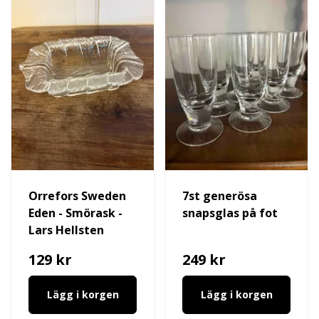
Orrefors Sweden
7st generösa
Eden - Smörask -
snapsglas på fot
Lars Hellsten
129 kr
249 kr
Lägg i korgen
Lägg i korgen