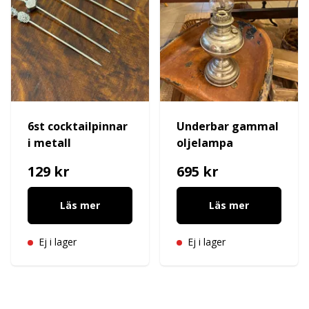
6st cocktailpinnar
Underbar gammal
i metall
oljelampa
129 kr
695 kr
Läs mer
Läs mer
Ej i lager
Ej i lager