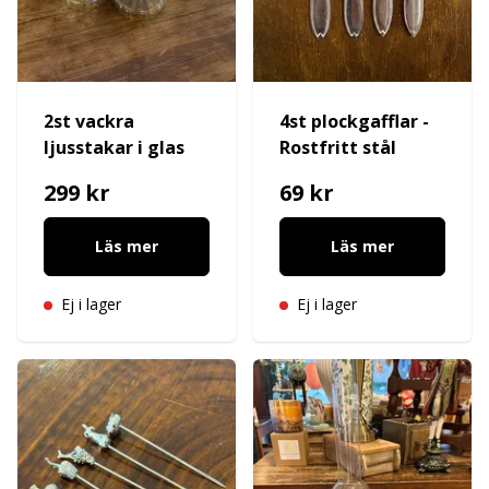
2st vackra
4st plockgafflar -
ljusstakar i glas
Rostfritt stål
299 kr
69 kr
Läs mer
Läs mer
Ej i lager
Ej i lager