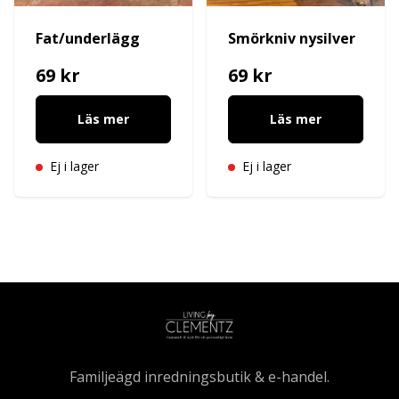
Fat/underlägg
Smörkniv nysilver
69 kr
69 kr
Läs mer
Läs mer
Ej i lager
Ej i lager
Familjeägd inredningsbutik & e-handel.