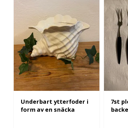
Underbart ytterfoder i
7st pl
form av en snäcka
backe