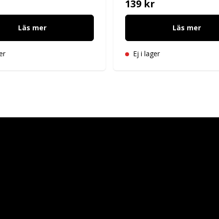
139 kr
Läs mer
Läs mer
er
Ej i lager