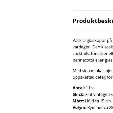
Produktbesk
Vackra glaskupor på fo
vardagen. Den klass
cocktails, förrätter e
pannacotta eller glas
Med sina mjuka linjer
uppskattad detalj för
Antal:
11 st
Skick:
Fint vintage sk
Mått:
Höjd ca 15 cm, 
Volym:
Rymmer ca 28 c