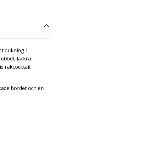
ant dukning i
ubbel, läckra
s räkcocktail,
ukade bordet och en