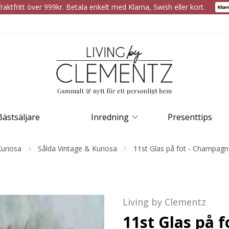
raktfritt över 999kr. Betala enkelt med Klarna, Swish eller kort.
Bästsäljare
Inredning
Presenttips
Kuriosa
Sålda Vintage & Kuriosa
11st Glas på fot - Champag
Living by Clementz
11st Glas på 