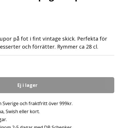
por på fot i fint vintage skick. Perfekta för
esserter och förrätter. Rymmer ca 28 cl.
Ej i lager
 Sverige och fraktfritt över 999kr.
, Swish eller kort.
gar.
s inom 2-5 dagar med DB Schenker.