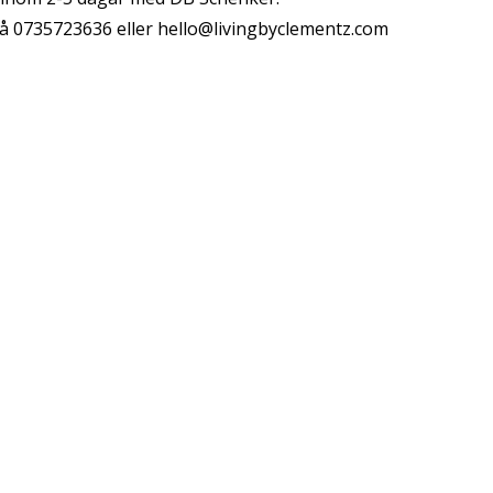
å 0735723636 eller
hello@livingbyclementz.com