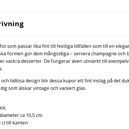
rivning
t som passar lika fint till festliga tillfällen som till en eleg
iska formen gör dem mångsidiga – servera champagne och b
ller vackra desserter. De fungerar även utmärkt till exempelvi
s.
 och tidlösa design blir dessa kupor ett fint inslag på det d
 dig som älskar vintage och vackert glas.
ick.
diameter ca 10,5 cm.
l till kanten.