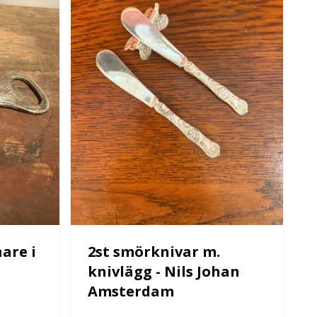
are i
2st smörknivar m.
knivlägg - Nils Johan
Amsterdam