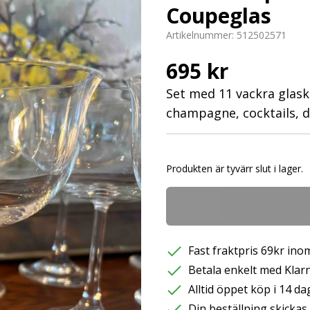
Coupeglas
Artikelnummer:
512502571
695 kr
Set med 11 vackra glasku
champagne, cocktails, d
Produkten är tyvärr slut i lager.
Fast fraktpris 69kr inom
Betala enkelt med Klarna
Alltid öppet köp i 14 da
Din beställning skicka