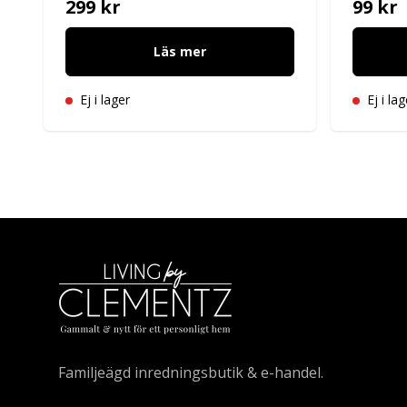
299 kr
99 kr
Läs mer
Ej i lager
Ej i lag
Familjeägd inredningsbutik & e-handel.