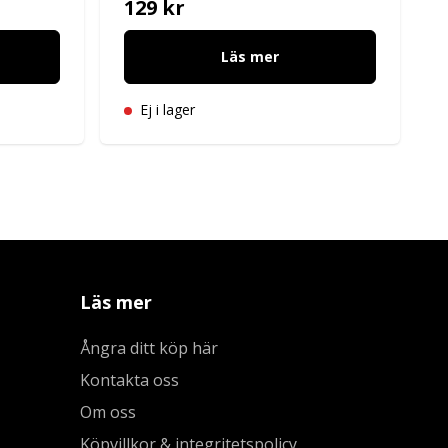
129 kr
Läs mer
Ej i lager
Läs mer
Ångra ditt köp här
Kontakta oss
Om oss
Köpvillkor & integritetspolicy