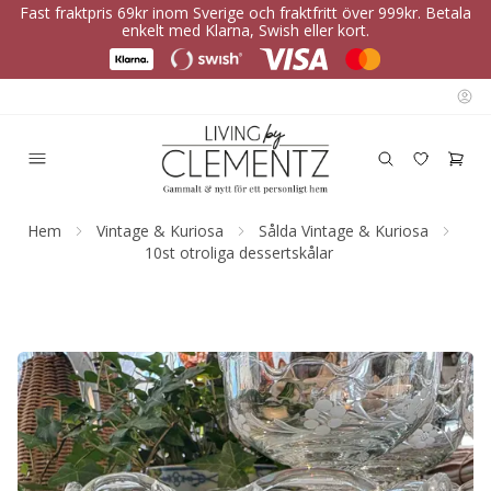
Fast fraktpris 69kr inom Sverige och fraktfritt över 999kr. Betala
enkelt med Klarna, Swish eller kort.
Hem
Vintage & Kuriosa
Sålda Vintage & Kuriosa
10st otroliga dessertskålar