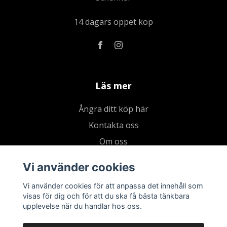
14 dagars öppet köp
Läs mer
Ångra ditt köp här
Kontakta oss
Om oss
Köpvillkor & integritetspolicy
Vi använder cookies
Kundklubb
Vi använder cookies för att anpassa det innehåll som
Presentkort
visas för dig och för att du ska få bästa tänkbara
upplevelse när du handlar hos oss.