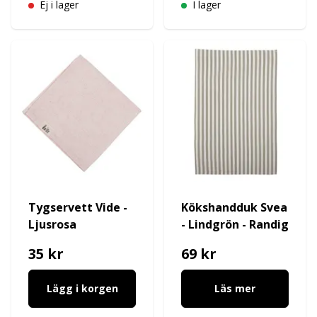
Ej i lager
I lager
Tygservett Vide -
Kökshandduk Svea
Ljusrosa
- Lindgrön - Randig
35 kr
69 kr
Lägg i korgen
Läs mer