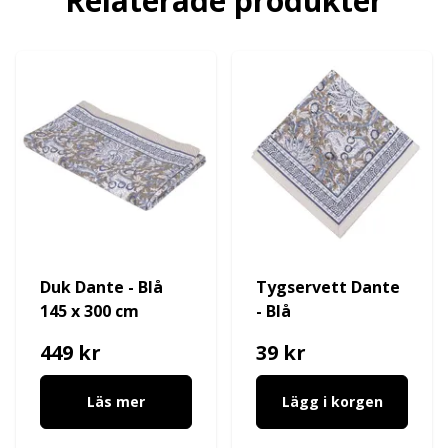
Relaterade produkter
Duk Dante - Blå
Tygservett Dante
145 x 300 cm
- Blå
449 kr
39 kr
Läs mer
Lägg i korgen