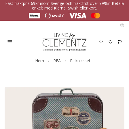
Fast fraktpris 69kr inom Sverige och fraktfritt över 999kr. Betala
enkelt med Klarna, Swish eller kort.
Hem
REA
Picknickset