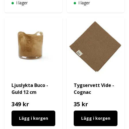
I lager
I lager
Ljuslykta Buco -
Tygservett Vide -
Guld 12 cm
Cognac
349 kr
35 kr
Lägg i korgen
Lägg i korgen