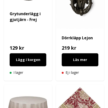
Grytunderlägg i
gjutjärn - Frej
Dörrkläpp Lejon
129 kr
219 kr
Lägg i korgen
Läs mer
I lager
Ej i lager