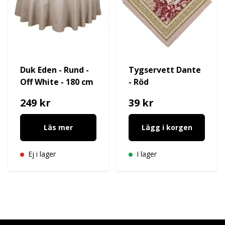
Duk Eden - Rund -
Tygservett Dante
Off White - 180 cm
- Röd
249 kr
39 kr
Läs mer
Lägg i korgen
Ej i lager
I lager