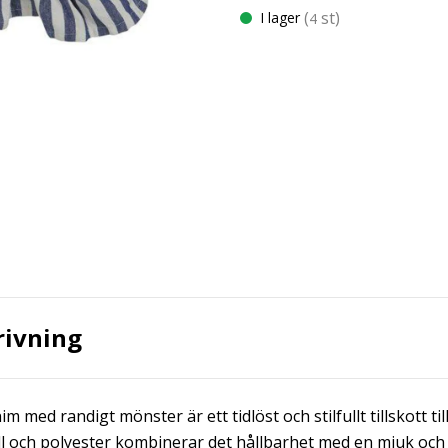
(
st)
I lager
4
rivning
m med randigt mönster är ett tidlöst och stilfullt tillskott ti
 och polyester kombinerar det hållbarhet med en mjuk och 