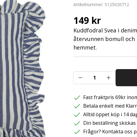
Artikelnummer:
5125020712
149 kr
Kuddfodral Svea i denim
återvunnen bomull och po
hemmet.
Fast fraktpris 69kr inom
Betala enkelt med Klarna
Alltid öppet köp i 14 da
Din beställning skicka
Frågor? Kontakta oss p