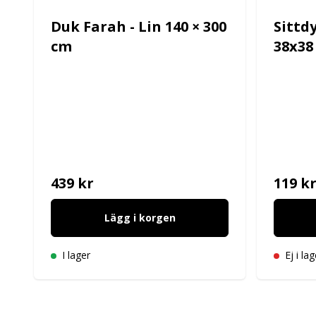
Duk Farah - Lin 140 × 300
Sittd
cm
38x38
439 kr
119 k
Lägg i korgen
I lager
Ej i lag