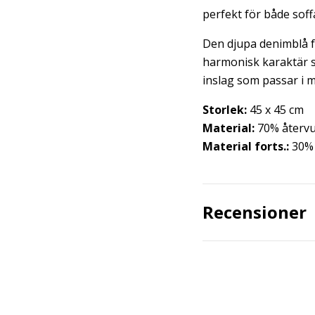
perfekt för både soff
Den djupa denimblå f
harmonisk karaktär so
inslag som passar i m
Storlek:
45 x 45 cm
Material:
70% återv
Material forts.:
30% 
Recensioner