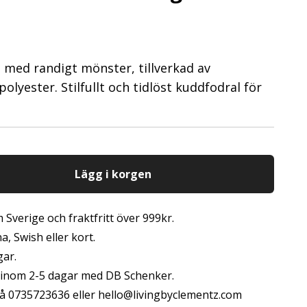
 med randigt mönster, tillverkad av
lyester. Stilfullt och tidlöst kuddfodral för
Lägg i korgen
 Sverige och fraktfritt över 999kr.
, Swish eller kort.
gar.
s inom 2-5 dagar med DB Schenker.
å 0735723636 eller
hello@livingbyclementz.com