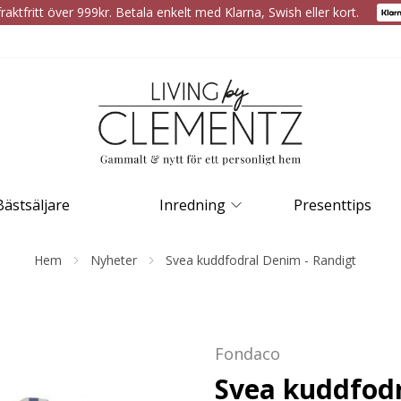
raktfritt över 999kr. Betala enkelt med Klarna, Swish eller kort.
Bästsäljare
Inredning
Presenttips
Hem
Nyheter
Svea kuddfodral Denim - Randigt
Fondaco
Svea kuddfodr