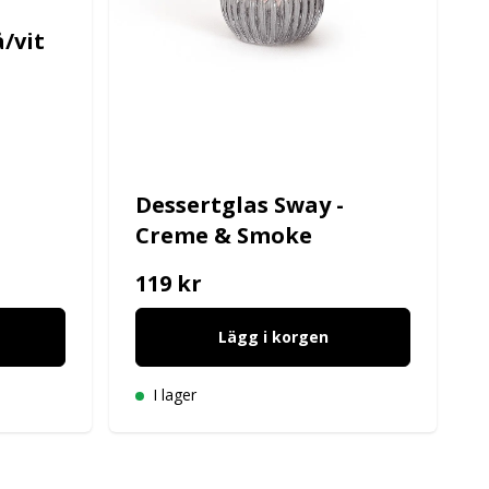
å/vit
Dessertglas Sway -
Creme & Smoke
119 kr
Lägg i korgen
I lager