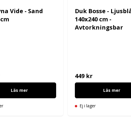
yna Vide - Sand
Duk Bosse - Ljusbl
 cm
140x240 cm -
Avtorkningsbar
r
449 kr
Läs mer
Läs mer
er
Ej i lager