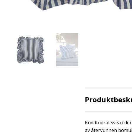
Produktbesk
Kuddfodral Svea i deni
av återvunnen bomull