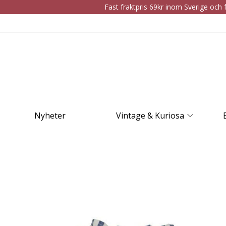
Fast fraktpris 69kr inom Sverige och f
Nyheter
Vintage & Kuriosa