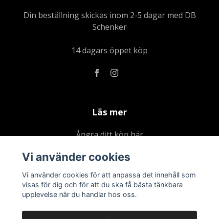
Din beställning skickas inom 2-5 dagar med DB
Schenker
14 dagars öppet köp
Läs mer
Ångra ditt köp här
Kontakta oss
Vi använder cookies
Om oss
Vi använder cookies för att anpassa det innehåll som
Köpvillkor & integritetspolicy
visas för dig och för att du ska få bästa tänkbara
upplevelse när du handlar hos oss.
Kundklubb
Presentkort