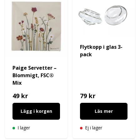
Flytkopp i glas 3-
pack
Paige Servetter –
Blommigt, FSC®
Mix
49 kr
79 kr
Lägg i korgen
Läs mer
I lager
Ej i lager