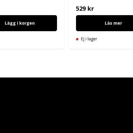
r
529 kr
Lägg i korgen
Läs mer
Ej i lager