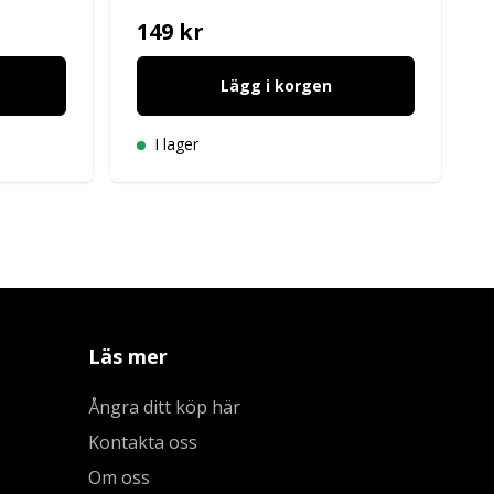
149 kr
Lägg i korgen
I lager
Läs mer
Ångra ditt köp här
Kontakta oss
Om oss