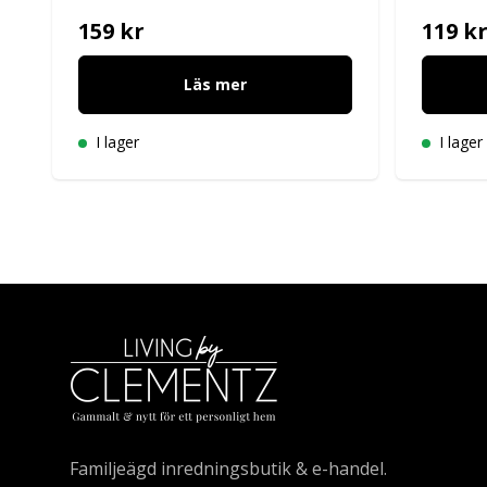
159 kr
119 k
Läs mer
I lager
I lager
Familjeägd inredningsbutik & e-handel.