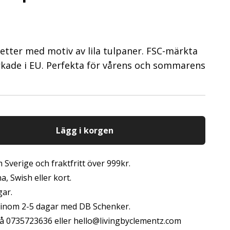
tter med motiv av lila tulpaner. FSC-märkta
verkade i EU. Perfekta för vårens och sommarens
Lägg i korgen
 Sverige och fraktfritt över 999kr.
, Swish eller kort.
gar.
s inom 2-5 dagar med DB Schenker.
å 0735723636 eller
hello@livingbyclementz.com