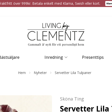
raktfritt över 999kr. Betala enkelt med Klarna, Swish eller kort.
Bästsäljare
Inredning
Presenttips
Hem
Nyheter
Servetter Lila Tulpaner
Sköna Ting
Servetter Lila