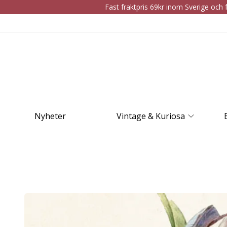
Fast fraktpris 69kr inom Sverige och f
Nyheter
Vintage & Kuriosa