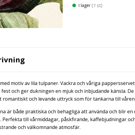
(
st)
I lager
7
rivning
med motiv av lila tulpaner. Vackra och våriga pappersservet
till fest och ger dukningen en mjuk och inbjudande känsla. 
 romantiskt och levande uttryck som för tankarna till våren
na är både praktiska och behagliga att använda och blir en 
. Perfekta till vårmiddagar, påskfirande, kaffebjudningar o
mstrande och välkomnande atmosfär.