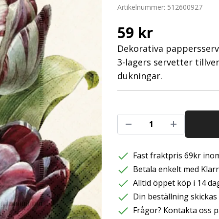
Artikelnummer:
512600927
59 kr
Dekorativa pappersserve
3-lagers servetter till
dukningar.
Fast fraktpris 69kr inom
Betala enkelt med Klarna
Alltid öppet köp i 14 da
Din beställning skicka
Frågor? Kontakta oss p