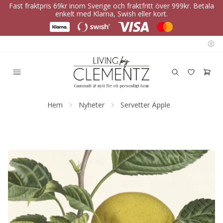
Fast fraktpris 69kr inom Sverige och fraktfritt över 999kr. Betala
enkelt med Klarna, Swish eller kort.
Hem
Nyheter
Servetter Äpple