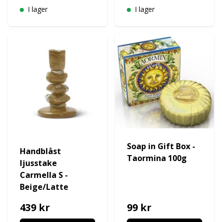
I lager
I lager
Soap in Gift Box -
Handblåst
Taormina 100g
ljusstake
Carmella S -
Beige/Latte
439 kr
99 kr