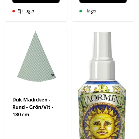
Ej i lager
I lager
Duk Madicken -
Rund - Grön/Vit -
180 cm