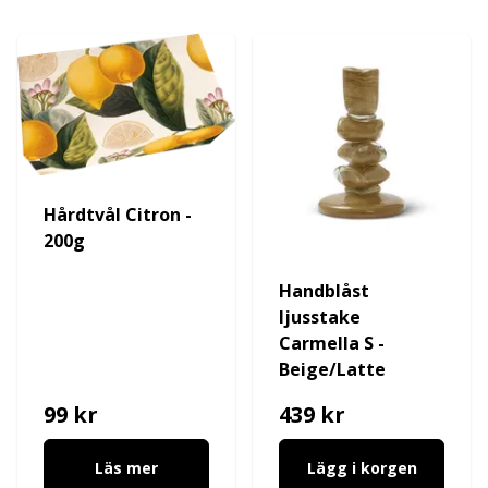
Hårdtvål Citron -
200g
Handblåst
ljusstake
Carmella S -
Beige/Latte
99 kr
439 kr
Läs mer
Lägg i korgen