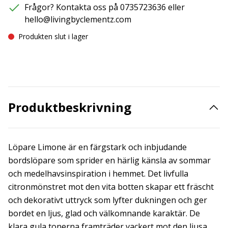
Frågor? Kontakta oss på 0735723636 eller
hello@livingbyclementz.com
Produkten slut i lager
Produktbeskrivning
Löpare Limone är en färgstark och inbjudande
bordslöpare som sprider en härlig känsla av sommar
och medelhavsinspiration i hemmet. Det livfulla
citronmönstret mot den vita botten skapar ett fräscht
och dekorativt uttryck som lyfter dukningen och ger
bordet en ljus, glad och välkomnande karaktär. De
klara gula tonerna framträder vackert mot den ljusa