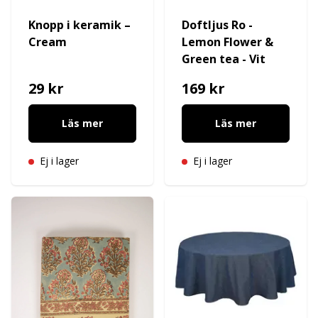
Knopp i keramik –
Doftljus Ro -
Cream
Lemon Flower &
Green tea - Vit
29 kr
169 kr
Läs mer
Läs mer
Ej i lager
Ej i lager