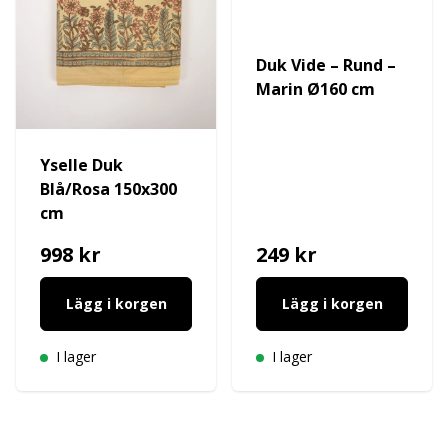
Duk Vide – Rund –
Marin Ø160 cm
Yselle Duk
Blå/Rosa 150x300
cm
998 kr
249 kr
Lägg i korgen
Lägg i korgen
I lager
I lager