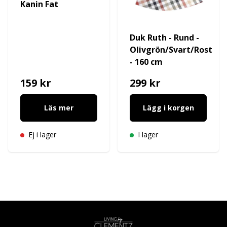
Kanin Fat
Duk Ruth - Rund -
Olivgrön/Svart/Rost
- 160 cm
159 kr
299 kr
Läs mer
Lägg i korgen
Ej i lager
I lager