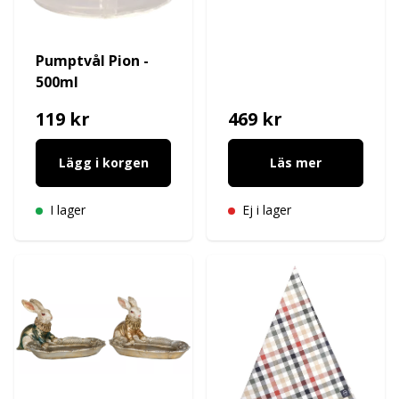
Pumptvål Pion -
500ml
119 kr
469 kr
Lägg i korgen
Läs mer
I lager
Ej i lager