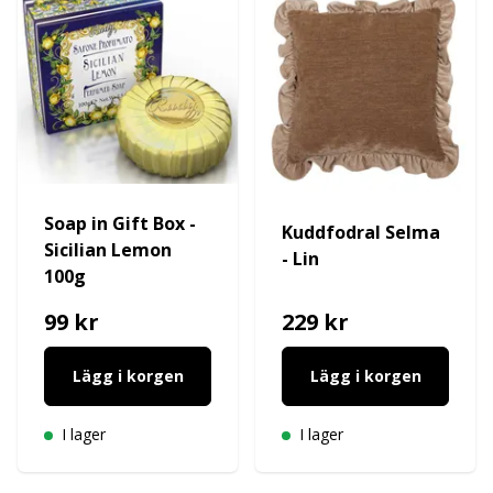
Soap in Gift Box -
Kuddfodral Selma
Sicilian Lemon
- Lin
100g
99 kr
229 kr
Lägg i korgen
Lägg i korgen
I lager
I lager