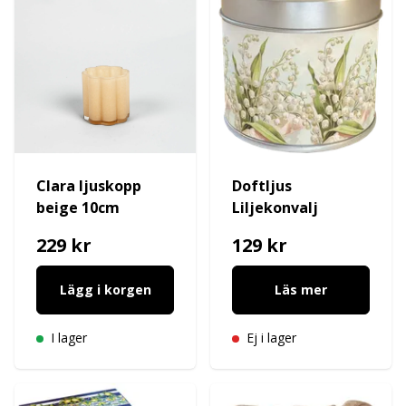
Clara ljuskopp
Doftljus
beige 10cm
Liljekonvalj
229 kr
129 kr
Lägg i korgen
Läs mer
I lager
Ej i lager