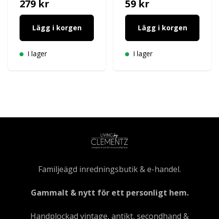
279 kr
59 kr
Lägg i korgen
Lägg i korgen
I lager
I lager
Familjeägd inredningsbutik & e-handel.
Gammalt & nytt för ett personligt hem.
Handplockad vintage, antikt, secondhand &