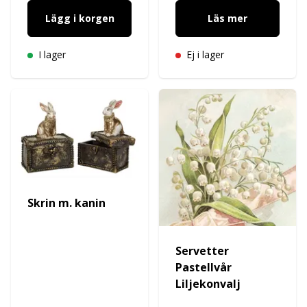
Lägg i korgen
Läs mer
I lager
Ej i lager
Skrin m. kanin
Servetter
Pastellvår
Liljekonvalj