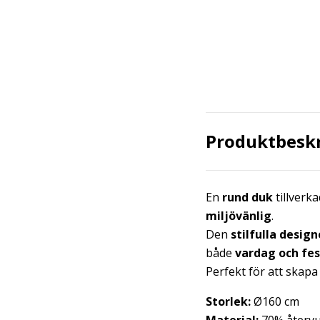
Produktbesk
En
rund duk
tillverk
miljövänlig
.
Den
stilfulla desig
både
vardag och fes
Perfekt för att skapa
Storlek:
Ø160 cm