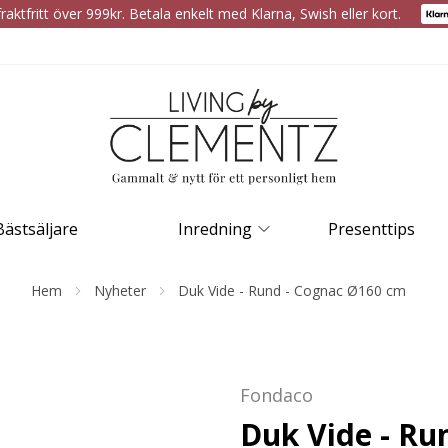
raktfritt över 999kr. Betala enkelt med Klarna, Swish eller kort.
Bästsäljare
Inredning
Presenttips
Hem
Nyheter
Duk Vide - Rund - Cognac Ø160 cm
Fondaco
Duk Vide - Ru