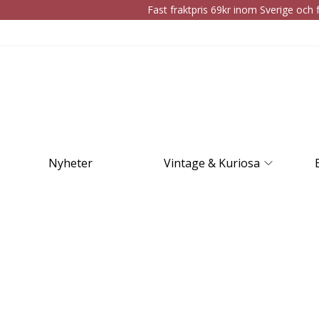
Fast fraktpris 69kr inom Sverige och f
Nyheter
Vintage & Kuriosa