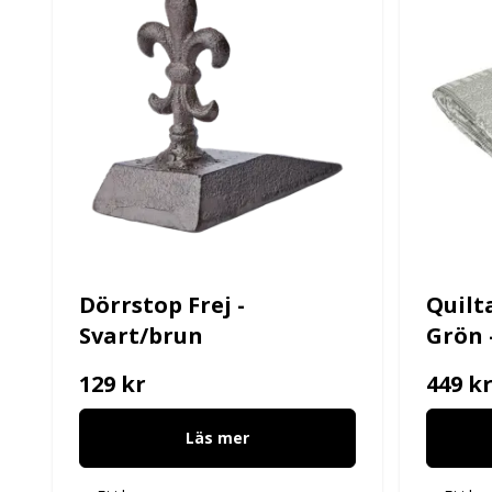
Dörrstop Frej -
Quilt
Svart/brun
Grön 
129 kr
449 k
Läs mer