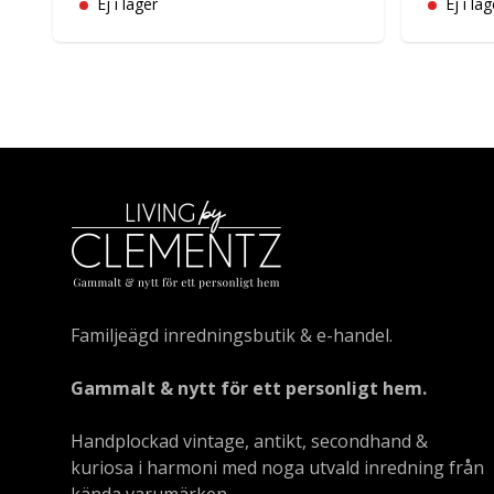
Ej i lager
Ej i lag
Familjeägd inredningsbutik & e-handel.
Gammalt & nytt för ett personligt hem.
Handplockad vintage, antikt, secondhand &
kuriosa i harmoni med noga utvald inredning från