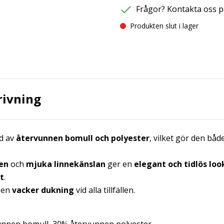
Frågor? Kontakta oss p
Produkten slut i lager
rivning
ad av
återvunnen bomull och polyester
, vilket gör den båd
nen
och
mjuka linnekänslan
ger en
elegant och tidlös loo
t
.
 en
vacker dukning
vid alla tillfällen.