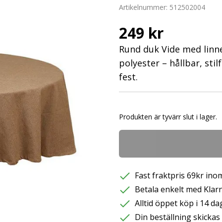
Artikelnummer:
512502004
249 kr
Rund duk Vide med linne
polyester – hållbar, stil
fest.
Produkten är tyvärr slut i lager.
Fast fraktpris 69kr inom
Betala enkelt med Klarna
Alltid öppet köp i 14 da
Din beställning skicka