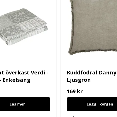
at överkast Verdi -
Kuddfodral Danny 
- Enkelsäng
Ljusgrön
r
169 kr
Läs mer
Lägg i korgen