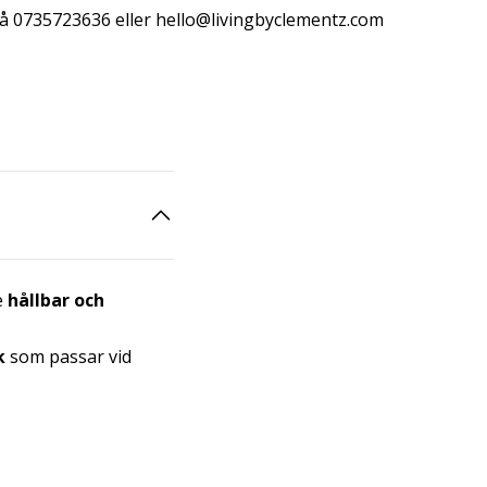
å 0735723636 eller
hello@livingbyclementz.com
e
hållbar och
k
som passar vid