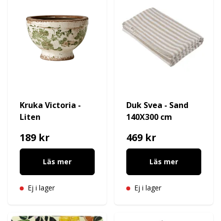
Kruka Victoria -
Duk Svea - Sand
Liten
140X300 cm
189 kr
469 kr
Läs mer
Läs mer
Ej i lager
Ej i lager