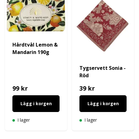
Hårdtvål Lemon &
Mandarin 190g
Tygservett Sonia -
Röd
99 kr
39 kr
Lägg i korgen
Lägg i korgen
I lager
I lager