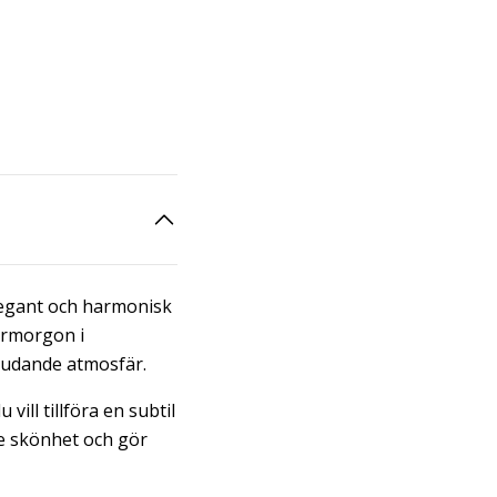
elegant och harmonisk
armorgon i
bjudande atmosfär.
ill tillföra en subtil
de skönhet och gör