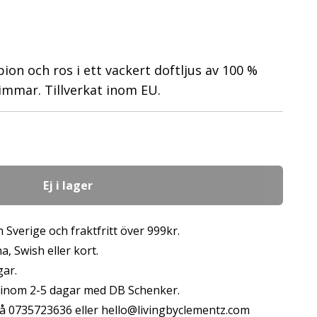
pion och ros i ett vackert doftljus av 100 %
timmar. Tillverkat inom EU.
Ej i lager
 Sverige och fraktfritt över 999kr.
, Swish eller kort.
gar.
s inom 2-5 dagar med DB Schenker.
å 0735723636 eller
hello@livingbyclementz.com