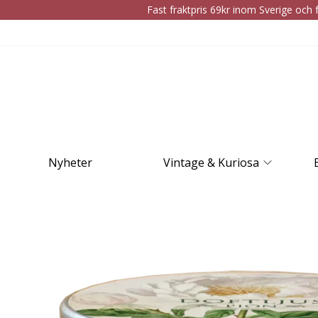
Fast fraktpris 69kr inom Sverige och f
Nyheter
Vintage & Kuriosa