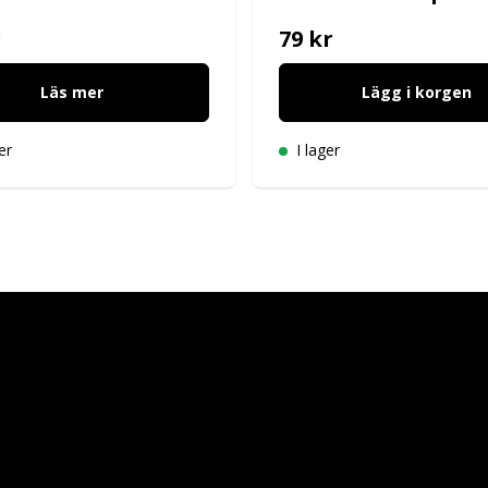
r
79 kr
Läs mer
Lägg i korgen
er
I lager