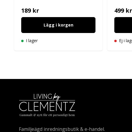
189 kr
499 k
Lägg i korgen
I lager
Ej i lag
Familjeägd inredningsbutik & e-handel.