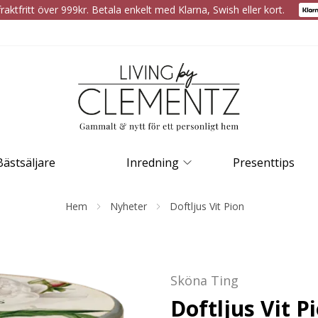
raktfritt över 999kr. Betala enkelt med Klarna, Swish eller kort.
Bästsäljare
Inredning
Presenttips
Hem
Nyheter
Doftljus Vit Pion
Sköna Ting
Doftljus Vit P