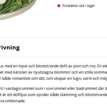
Produkten slut i lager
rivning
ljus med en mjuk och blomstrande doft av pion och ros. En 
met med känslan av nyutslagna blommor och en stilla somm
r både romantisk och lätt, och skapar en lugn, varm och in
fint i vardagsrummet som i sovrummet eller badrummet där du v
et är ett doftljus som sprider både stämning och blomstran
tra ombonade.