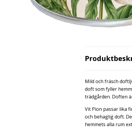
Produktbesk
Mild och fräsch doft
doft som fyller hem
trädgården. Doften ä
Vit Pion passar lika 
och behaglig doft. D
hemmets alla rum ex