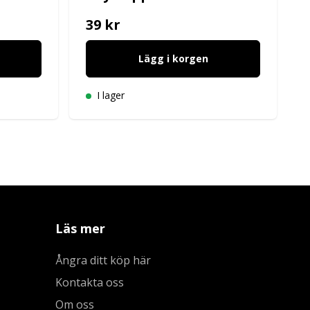
39 kr
Lägg i korgen
I lager
Läs mer
Ångra ditt köp här
Kontakta oss
Om oss