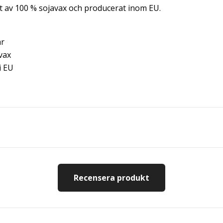
kat av 100 % sojavax och producerat inom EU.
ar
vax
i EU
Recensera produkt