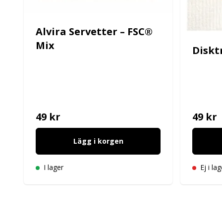
Alvira Servetter – FSC®
Mix
Diskt
49 kr
49 kr
Lägg i korgen
I lager
Ej i lag