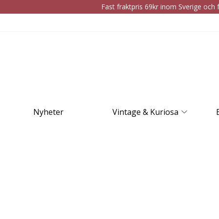
Fast fraktpris 69kr inom Sverige och f
Nyheter
Vintage & Kuriosa