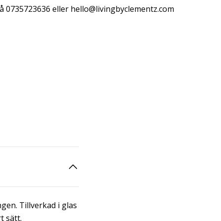
å 0735723636 eller
hello@livingbyclementz.com
en. Tillverkad i glas
 sätt.