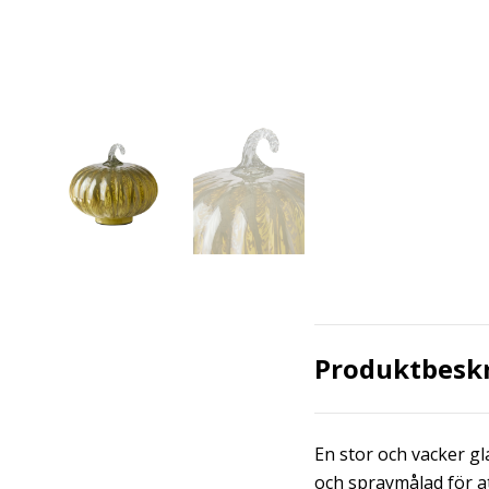
Produktbesk
En stor och vacker gl
och spraymålad för at