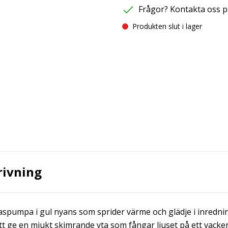
Frågor? Kontakta oss p
Produkten slut i lager
rivning
aspumpa i gul nyans som sprider värme och glädje i inredning
t ge en mjukt skimrande yta som fångar ljuset på ett vackert