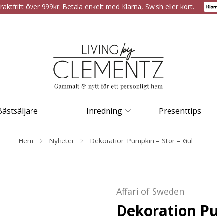
raktfritt över 999kr. Betala enkelt med Klarna, Swish eller kort.
Bästsäljare
Inredning
Presenttips
Hem
Nyheter
Dekoration Pumpkin – Stor – Gul
Affari of Sweden
Dekoration Pu