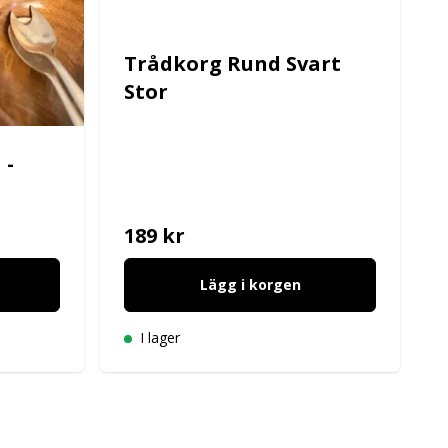
Trådkorg Rund Svart
Stor
 -
189 kr
Lägg i korgen
I lager