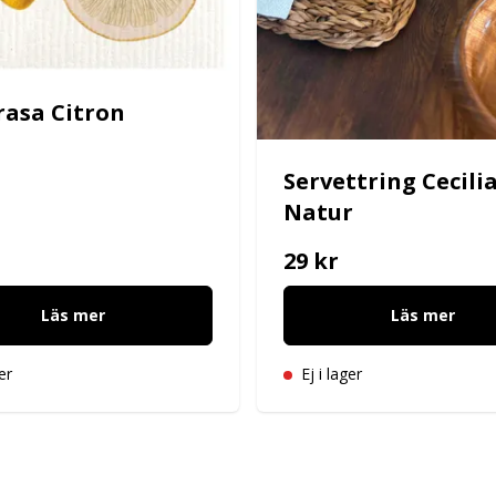
rasa Citron
Servettring Cecilia
Natur
29 kr
Läs mer
Läs mer
er
Ej i lager