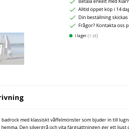
Betala enkelt med Klarna
Alltid öppet köp i 14 da
Din beställning skicka
Frågor? Kontakta oss p
(
st)
I lager
1
rivning
 badrock med klassiskt våffelmönster som bjuder in till lu
emma. Den silvergrå och vita färgsättningen ger ett ljust o