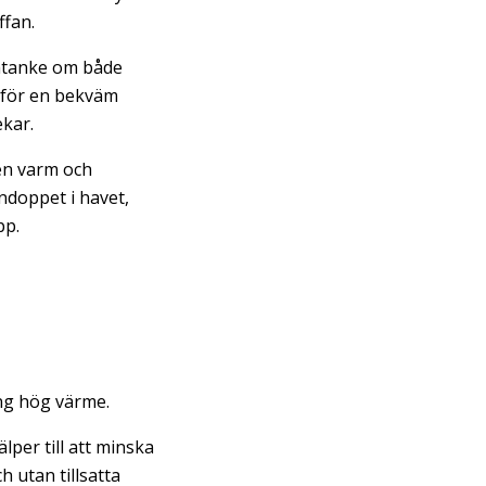
ffan.
omtanke om både
n för en bekväm
ekar.
en varm och
ndoppet i havet,
pp.
ing hög värme.
lper till att minska
 utan tillsatta