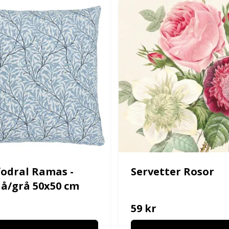
odral Ramas -
Servetter Rosor
lå/grå 50x50 cm
r
59 kr