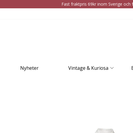
Fast fraktpris 69kr inom Sverige och f
Nyheter
Vintage & Kuriosa