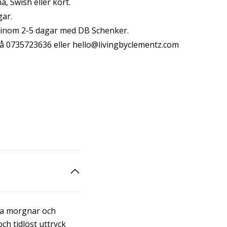
, Swish eller kort.
gar.
s inom 2-5 dagar med DB Schenker.
å 0735723636 eller
hello@livingbyclementz.com
gna morgnar och
ch tidlöst uttryck