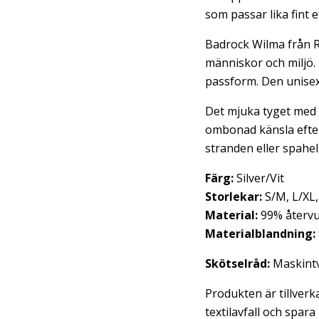
som passar lika fint 
Badrock Wilma från
R
människor och miljö. 
passform. Den unisexa
Det mjuka tyget med 
ombonad känsla efter 
stranden eller spahel
Färg:
Silver/Vit
Storlekar:
S/M, L/XL,
Material:
99% återvu
Materialblandning:
Skötselråd:
Maskintv
Produkten är tillverka
textilavfall och spar