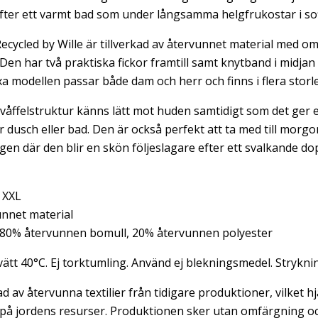
efter ett varmt bad som under långsamma helgfrukostar i so
ecycled by Wille
är tillverkad av återvunnet material med 
Den har två praktiska fickor framtill samt knytband i midja
 modellen passar både dam och herr och finns i flera storl
våffelstruktur känns lätt mot huden samtidigt som det ger 
dusch eller bad. Den är också perfekt att ta med till morgo
gen där den blir en skön följeslagare efter ett svalkande do
 XXL
nnet material
80% återvunnen bomull, 20% återvunnen polyester
ätt 40°C. Ej torktumling. Använd ej blekningsmedel. Strykn
d av återvunna textilier från tidigare produktioner, vilket hjä
a på jordens resurser. Produktionen sker utan omfärgning och