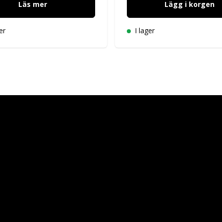
Läs mer
Lägg i korgen
er
I lager