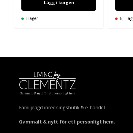
Lägg i korgen
I lager
Ej i lag
Familjeägd inredningsbutik & e-handel.
Gammalt & nytt för ett personligt hem.