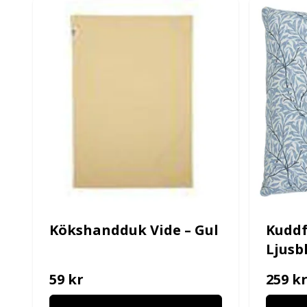
Kökshandduk Vide – Gul
Kuddf
Ljusb
59 kr
259 k