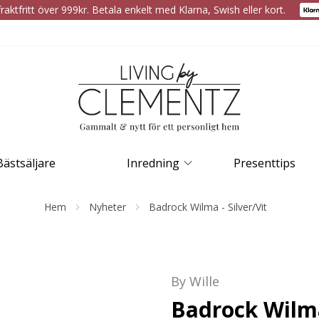
raktfritt över 999kr. Betala enkelt med Klarna, Swish eller kort.
Bästsäljare
Inredning
Presenttips
Hem
Nyheter
Badrock Wilma - Silver/Vit
By Wille
Badrock Wilma 