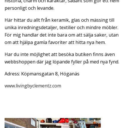
historia, charm och karaktär, sådant som gör ett hem
personligt och levande.
Här hittar du allt från keramik, glas och mässing till
unika inredningsdetaljer, textilier och mindre möbler.
För mig handlar det inte bara om att sälja saker, utan
om att hjälpa gamla favoriter att hitta nya hem.
Har du inte möjlighet att besöka butiken finns även
webbshoppen där jag löpande fyller på med nya fynd.
Adress: Köpmansgatan 8, Höganäs
www.livingbyclementz.com