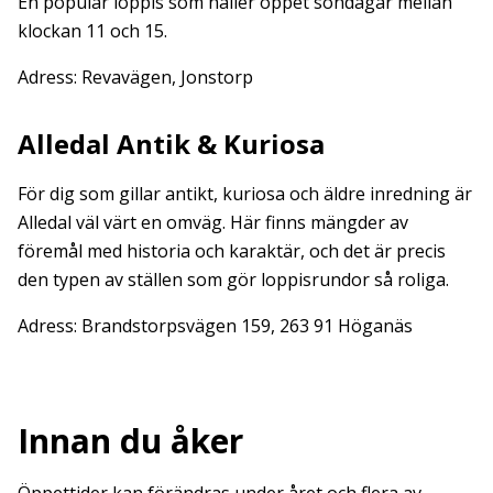
En populär loppis som håller öppet söndagar mellan
klockan 11 och 15.
Adress: Revavägen, Jonstorp
Alledal Antik & Kuriosa
För dig som gillar antikt, kuriosa och äldre inredning är
Alledal väl värt en omväg. Här finns mängder av
föremål med historia och karaktär, och det är precis
den typen av ställen som gör loppisrundor så roliga.
Adress: Brandstorpsvägen 159, 263 91 Höganäs
Innan du åker
Öppettider kan förändras under året och flera av