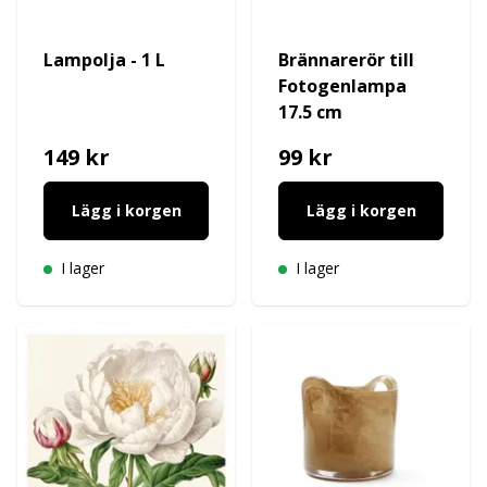
Lampolja - 1 L
Brännarerör till
Fotogenlampa
17.5 cm
149 kr
99 kr
Lägg i korgen
Lägg i korgen
I lager
I lager