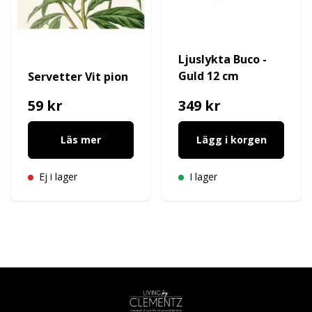
Ljuslykta Buco -
Guld 12 cm
Servetter Vit pion
59 kr
349 kr
Läs mer
Lägg i korgen
Ej i lager
I lager