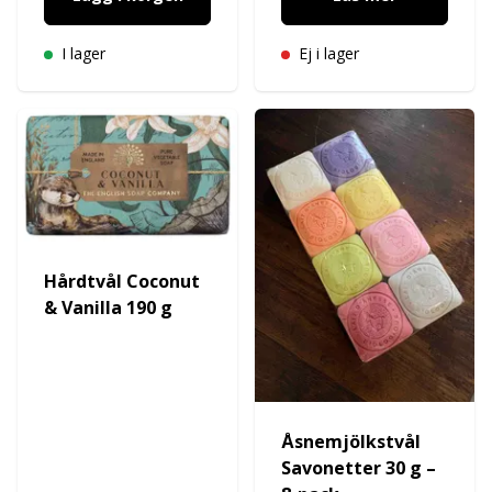
I lager
Ej i lager
Hårdtvål Coconut
& Vanilla 190 g
Åsnemjölkstvål
Savonetter 30 g –