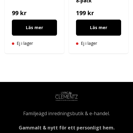
8-pack
99 kr
199 kr
Läs mer
Läs mer
Ej i lager
Ej i lager
Familjeägd inredningsbutik & e-handel.
Gammalt & nytt för ett personligt hem.