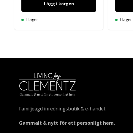
Lägg i korgen
I lager
I lager
Familjeägd inredningsbutik & e-handel.
Gammalt & nytt för ett personligt hem.