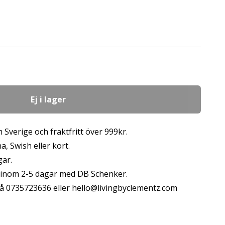
Ej i lager
 Sverige och fraktfritt över 999kr.
, Swish eller kort.
gar.
s inom 2-5 dagar med DB Schenker.
å 0735723636 eller
hello@livingbyclementz.com