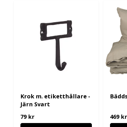
Krok m. etiketthållare -
Bädds
Järn Svart
79 kr
469 k