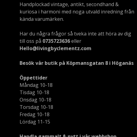
Handplockad vintage, antikt, secondhand &
kuriosa i harmoni med noga utvald inredning från
kända varumärken.
Har du några frågor så tveka inte att höra av dig
till oss på
0735723636
eller
Hello@livingbyclementz.com
Besök vår butik på Köpmansgatan 8 i Höganäs
Öppettider
Måndag 10-18
Tisdag 10-18
Onsdag 10-18
Torsdag 10-18
Fredag 10-18
Lördag 11-15
Handla gammalt & nytt i vår webbshop