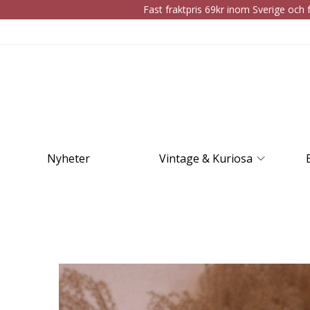
Fast fraktpris 69kr inom Sverige och f
Nyheter
Vintage & Kuriosa