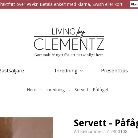
raktfritt över 999kr. Betala enkelt med Klarna, Swish eller kort.
Bästsäljare
Inredning
Presenttips
Hem
Inredning
Servett - Påfågel
Servett - Påfå
Artikelnummer:
512400108