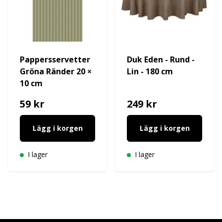
Pappersservetter
Duk Eden - Rund -
Gröna Ränder 20 ×
Lin - 180 cm
10 cm
59 kr
249 kr
Lägg i korgen
Lägg i korgen
I lager
I lager