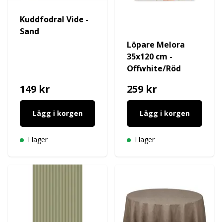
Kuddfodral Vide -
Sand
Löpare Melora
35x120 cm -
Offwhite/Röd
149 kr
259 kr
Lägg i korgen
Lägg i korgen
I lager
I lager