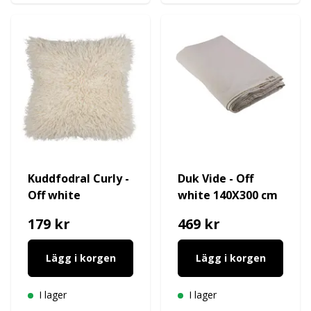
Kuddfodral Curly -
Duk Vide - Off
Off white
white 140X300 cm
179 kr
469 kr
Lägg i korgen
Lägg i korgen
I lager
I lager