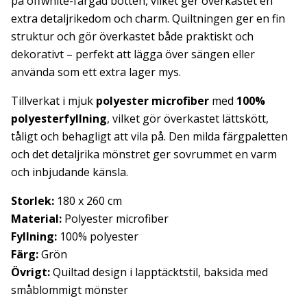
på offwhite-färgad botten, vilket ger överkastet en
extra detaljrikedom och charm. Quiltningen ger en fin
struktur och gör överkastet både praktiskt och
dekorativt – perfekt att lägga över sängen eller
använda som ett extra lager mys.
Tillverkat i mjuk
polyester microfiber
med
100%
polyesterfyllning
, vilket gör överkastet lättskött,
tåligt och behagligt att vila på. Den milda färgpaletten
och det detaljrika mönstret ger sovrummet en varm
och inbjudande känsla.
Storlek:
180 x 260 cm
Material:
Polyester microfiber
Fyllning:
100% polyester
Färg:
Grön
Övrigt:
Quiltad design i lapptäcktstil, baksida med
småblommigt mönster