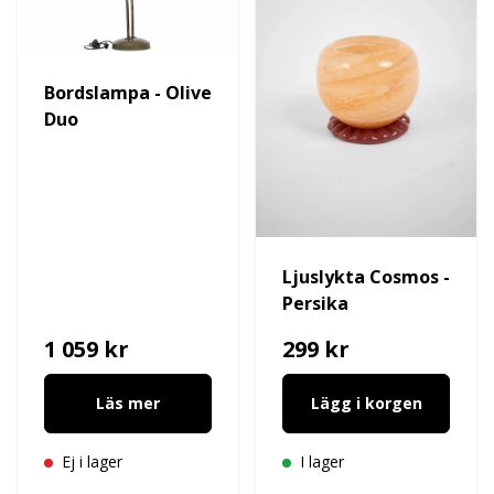
Bordslampa - Olive
Duo
Ljuslykta Cosmos -
Persika
1 059 kr
299 kr
Läs mer
Lägg i korgen
Ej i lager
I lager