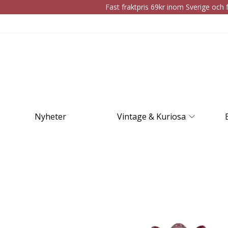
Fast fraktpris 69kr inom Sverige och f
Nyheter
Vintage & Kuriosa