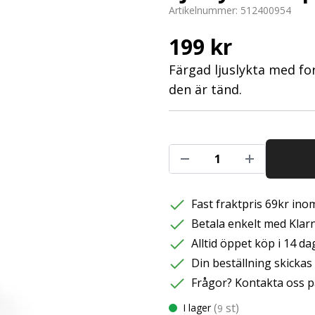
Artikelnummer:
512400954
199 kr
Färgad ljuslykta med fo
den är tänd.
Fast fraktpris 69kr inom
Betala enkelt med Klarna
Alltid öppet köp i 14 da
Din beställning skicka
Frågor? Kontakta oss p
(
st)
I lager
9