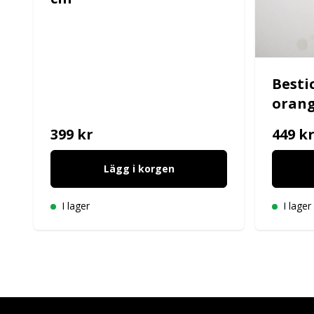
Besti
orang
399 kr
449 k
Lägg i korgen
I lager
I lager