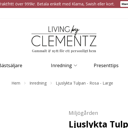
raktfritt över 999kr. Betala enkelt med Klarna, Swish eller kort.
Bästsäljare
Inredning
Presenttips
Hem
Inredning
Ljuslykta Tulpan - Rosa - Large
Miljögården
Ljuslykta Tulp