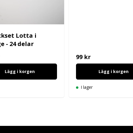
ckset Lotta i
e - 24 delar
r
99 kr
Lägg i korgen
Lägg i korgen
I lager