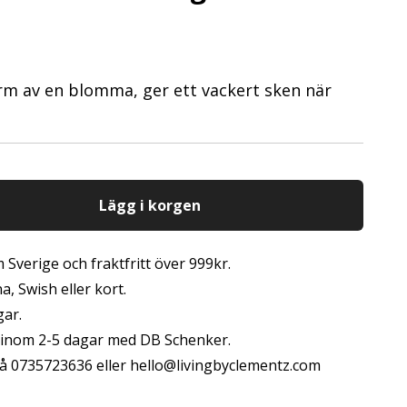
rm av en blomma, ger ett vackert sken när
Lägg i korgen
 Sverige och fraktfritt över 999kr.
, Swish eller kort.
gar.
s inom 2-5 dagar med DB Schenker.
å 0735723636 eller
hello@livingbyclementz.com