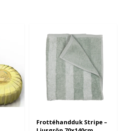
Frottéhandduk Stripe –
Ljusgrön 70x140cm