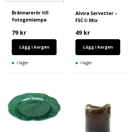
Brännarerör till
Alvira Servetter –
fotogenlampa
FSC® Mix
79 kr
49 kr
Lägg i korgen
Lägg i korgen
I lager
I lager