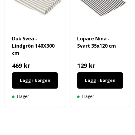
Duk Svea -
Löpare Nina -
Lindgrön 140X300
Svart 35x120 cm
cm
469 kr
129 kr
Lägg i korgen
Lägg i korgen
I lager
I lager