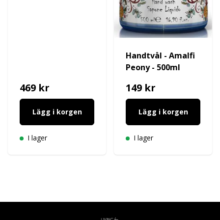
Handtvål - Amalfi
Peony - 500ml
469 kr
149 kr
Lägg i korgen
Lägg i korgen
I lager
I lager