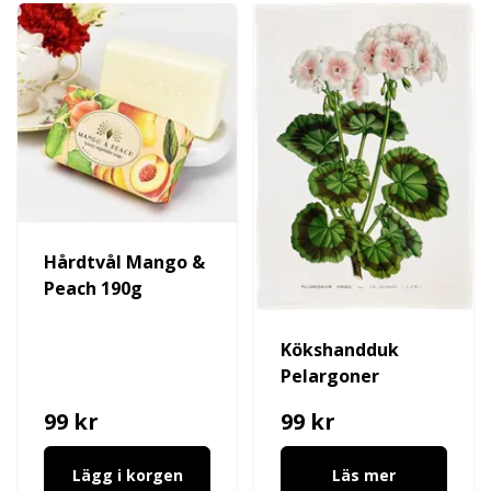
Hårdtvål Mango &
Peach 190g
Kökshandduk
Pelargoner
99 kr
99 kr
Lägg i korgen
Läs mer