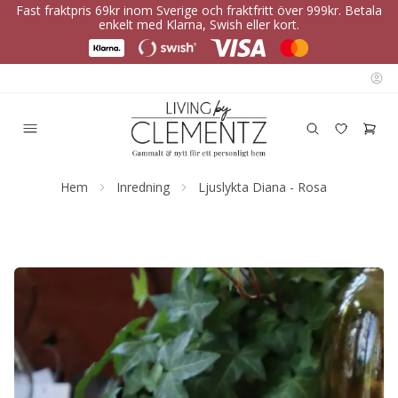
Fast fraktpris 69kr inom Sverige och fraktfritt över 999kr. Betala
enkelt med Klarna, Swish eller kort.
Hem
Inredning
Ljuslykta Diana - Rosa