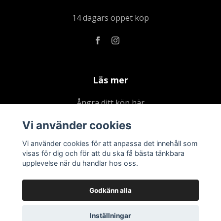
14 dagars öppet köp
Läs mer
Ångra ditt köp här
Kontakta oss
Vi använder cookies
Om oss
Vi använder cookies för att anpassa det innehåll som
Köpvillkor & integritetspolicy
visas för dig och för att du ska få bästa tänkbara
upplevelse när du handlar hos oss.
Kundklubb
Presentkort
Godkänn alla
Inställningar