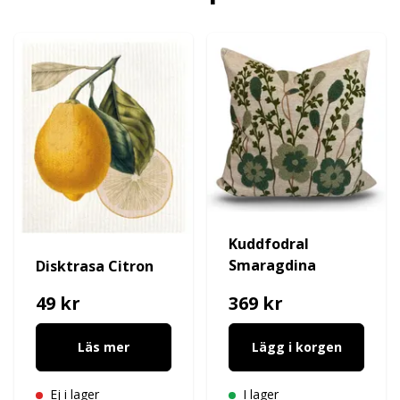
Kuddfodral
Smaragdina
Disktrasa Citron
49 kr
369 kr
Läs mer
Lägg i korgen
Ej i lager
I lager