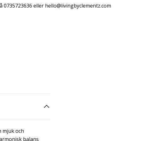
å 0735723636 eller
hello@livingbyclementz.com
n mjuk och
harmonisk balans