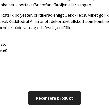
kelhet – perfekt för soffan, fåtöljen eller sängen.
slitstark polyester, certifierad enligt Oeko-Tex®, vilket gör ku
 val. Kuddfodral Alma är ett dekorativt tillskott som kombi
örhöjer både vardag och festliga tillfällen.
ster
Tex®
Recensera produkt