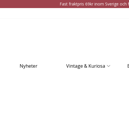
Fast fraktpris 69kr inom Sverige och f
Nyheter
Vintage & Kuriosa