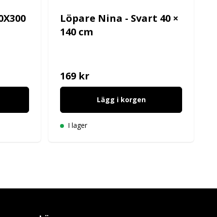
0X300
Löpare Nina - Svart 40 ×
140 cm
169 kr
Lägg i korgen
I lager