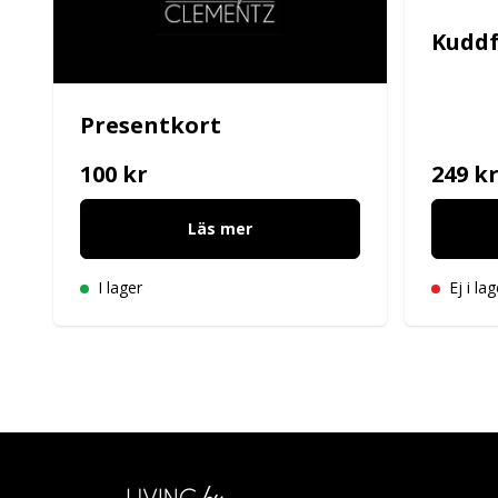
Kuddf
Presentkort
100 kr
249 k
Läs mer
I lager
Ej i lag