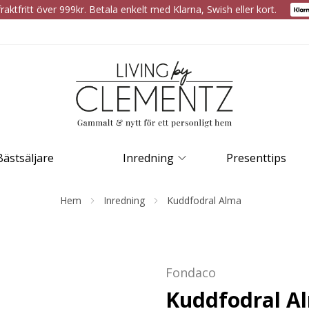
raktfritt över 999kr. Betala enkelt med Klarna, Swish eller kort.
Bästsäljare
Inredning
Presenttips
Hem
Inredning
Kuddfodral Alma
Fondaco
Kuddfodral A