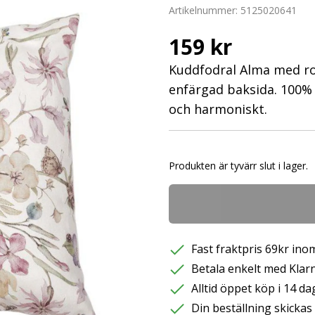
Artikelnummer:
5125020641
159 kr
Kuddfodral Alma med r
enfärgad baksida. 100% 
och harmoniskt.
Produkten är tyvärr slut i lager.
Fast fraktpris 69kr inom
Betala enkelt med Klarna
Alltid öppet köp i 14 da
Din beställning skicka