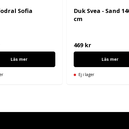
odral Sofia
Duk Svea - Sand 14
cm
r
469 kr
Läs mer
Läs mer
er
Ej i lager