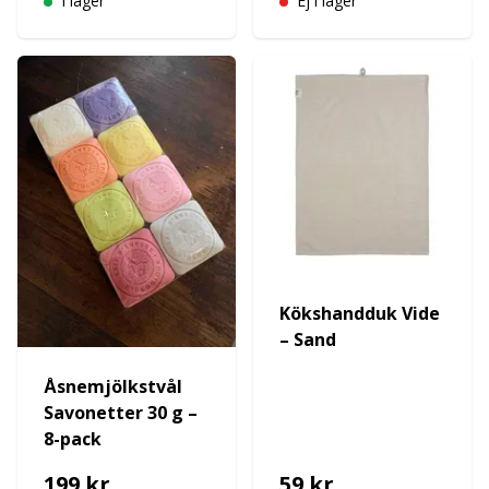
I lager
Ej i lager
Kökshandduk Vide
– Sand
Åsnemjölkstvål
Savonetter 30 g –
8-pack
199 kr
59 kr