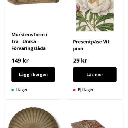
Murstensform i
trä - Unika -
Presentpåse Vit
Förvaringslåda
pion
149 kr
29 kr
Lägg i korgen
Läs mer
I lager
Ej i lager