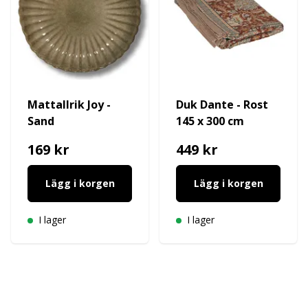
Mattallrik Joy -
Duk Dante - Rost
Sand
145 x 300 cm
169 kr
449 kr
Lägg i korgen
Lägg i korgen
I lager
I lager