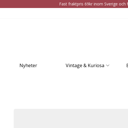
Fast fraktpris 69kr inom Sverige och f
Nyheter
Vintage & Kuriosa