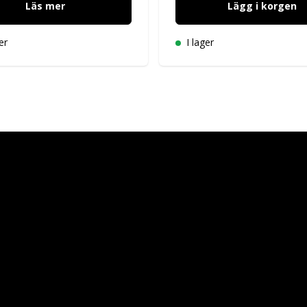
Läs mer
Lägg i korgen
er
I lager