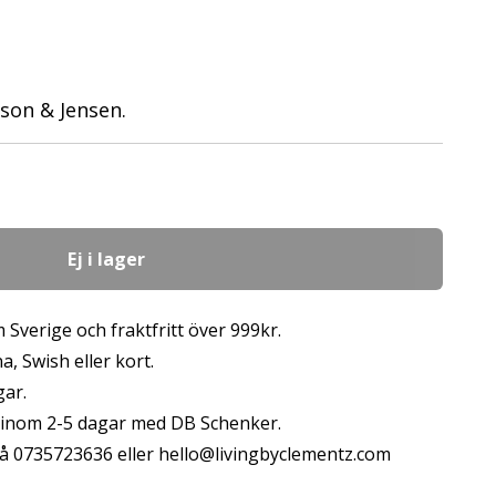
son & Jensen.
Ej i lager
 Sverige och fraktfritt över 999kr.
, Swish eller kort.
gar.
s inom 2-5 dagar med DB Schenker.
å 0735723636 eller
hello@livingbyclementz.com