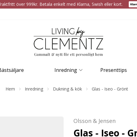
raktfritt över 999kr. Betala enkelt med Klarna, Swish eller kort.
Bästsäljare
Inredning
Presenttips
Hem
Inredning
Dukning & kök
Glas - Iseo - Grönt
Olsson & Jensen
Glas - Iseo - G