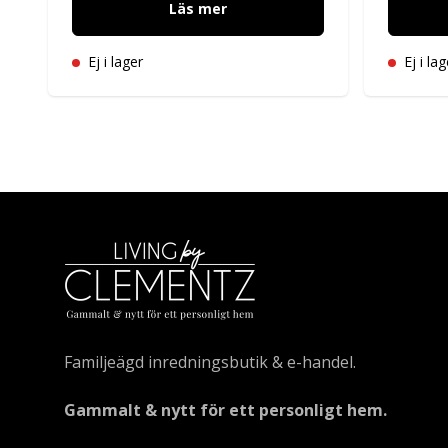
Läs mer
Ej i lager
Ej i lag
Familjeägd inredningsbutik & e-handel.
Gammalt & nytt för ett personligt hem.