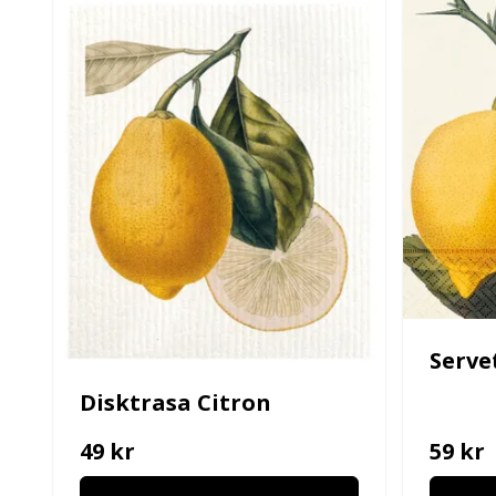
Serve
Disktrasa Citron
49 kr
59 kr