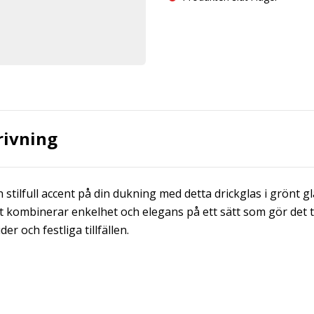
rivning
h stilfull accent på din dukning med detta drickglas i grönt g
t kombinerar enkelhet och elegans på ett sätt som gör det til
er och festliga tillfällen.