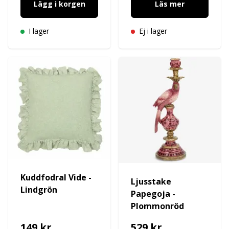
Lägg i korgen
Läs mer
I lager
Ej i lager
Kuddfodral Vide -
Ljusstake
Lindgrön
Papegoja -
Plommonröd
149 kr
529 kr