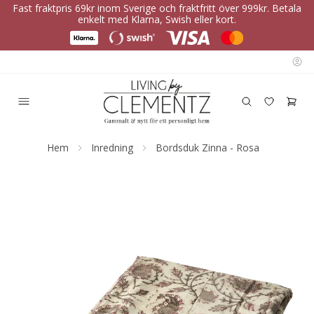
Fast fraktpris 69kr inom Sverige och fraktfritt över 999kr. Betala
enkelt med Klarna, Swish eller kort.
Hem
Inredning
Bordsduk Zinna - Rosa