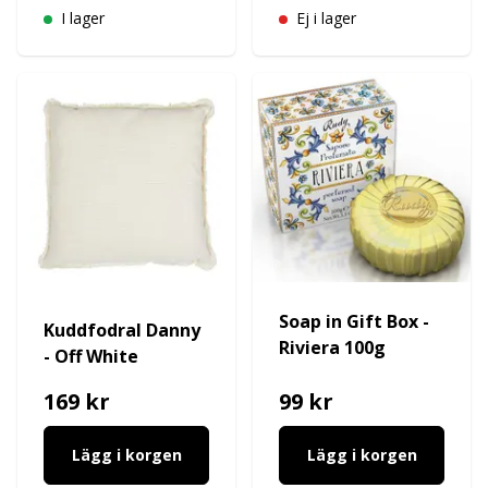
I lager
Ej i lager
Soap in Gift Box -
Kuddfodral Danny
Riviera 100g
- Off White
169 kr
99 kr
Lägg i korgen
Lägg i korgen