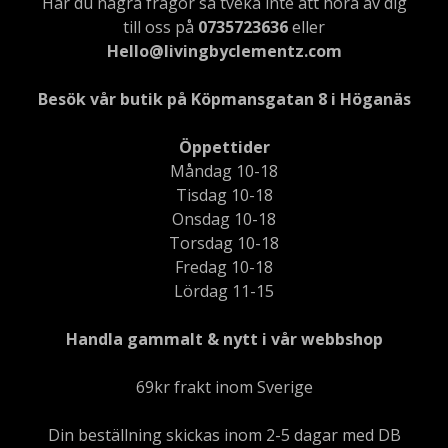
Har du några frågor så tveka inte att höra av dig
till oss på
0735723636
eller
Hello@livingbyclementz.com
Besök vår butik på Köpmansgatan 8 i Höganäs
Öppettider
Måndag 10-18
Tisdag 10-18
Onsdag 10-18
Torsdag 10-18
Fredag 10-18
Lördag 11-15
Handla gammalt & nytt i vår webbshop
69kr frakt inom Sverige
Din beställning skickas inom 2-5 dagar med DB