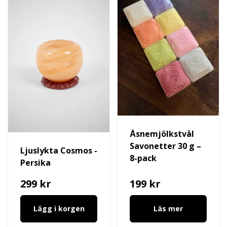
Åsnemjölkstvål
Savonetter 30 g –
Ljuslykta Cosmos -
8-pack
Persika
299 kr
199 kr
Lägg i korgen
Läs mer