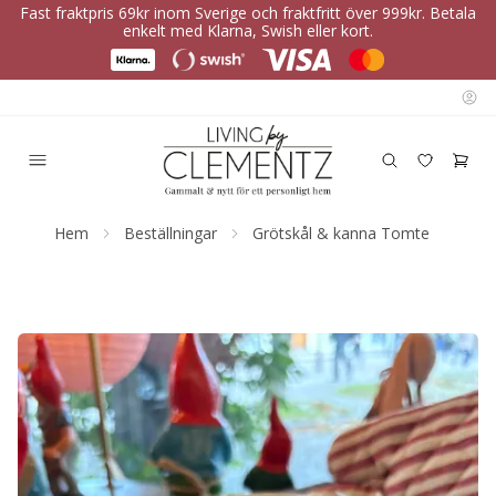
Fast fraktpris 69kr inom Sverige och fraktfritt över 999kr. Betala
enkelt med Klarna, Swish eller kort.
Hem
Beställningar
Grötskål & kanna Tomte