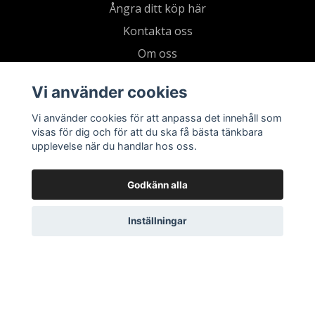
Ångra ditt köp här
Kontakta oss
Om oss
Köpvillkor & integritetspolicy
Vi använder cookies
Kundklubb
Vi använder cookies för att anpassa det innehåll som
Presentkort
visas för dig och för att du ska få bästa tänkbara
upplevelse när du handlar hos oss.
Godkänn alla
Inställningar
© 2026 Living by Clementz